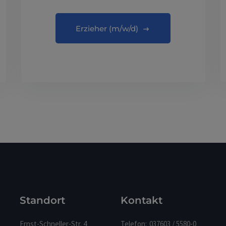
Erzieher (m/w/d)
Standort
Kontakt
Ernst-Schneller-Str. 4
Telefon:
037603 / 5580-0