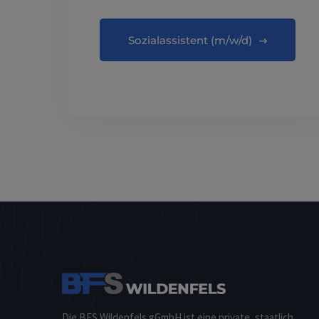
Sozialassistent (m/w/d)
Die BFS Wildenfels gGmbH ist eine private, staatlich