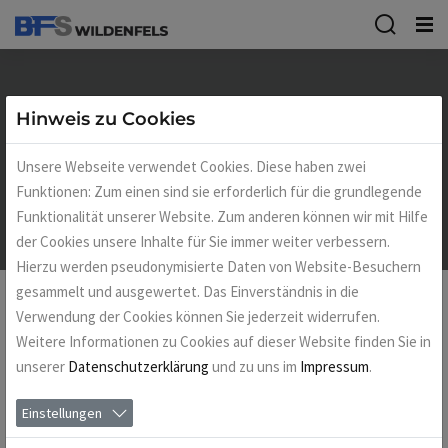
Ausbildungsmarkt Oberschule
Hinweis zu Cookies
Bergstadt Schneeberg
Unsere Webseite verwendet Cookies. Diese haben zwei
Funktionen: Zum einen sind sie erforderlich für die grundlegende
Home
Termine
Funktionalität unserer Website. Zum anderen können wir mit Hilfe
der Cookies unsere Inhalte für Sie immer weiter verbessern.
Hierzu werden pseudonymisierte Daten von Website-Besuchern
gesammelt und ausgewertet. Das Einverständnis in die
Verwendung der Cookies können Sie jederzeit widerrufen.
Ausbildungsmarkt Oberschule
Weitere Informationen zu Cookies auf dieser Website finden Sie in
unserer
Datenschutzerklärung
und zu uns im
Impressum
.
Bergstadt Schneeberg
Am Stand der BFS Wildenfels beantworten wir Ihre Fragen zu
Einstellungen
unseren Ausbildungsrichtungen Sozialassistent (m/w/d) und